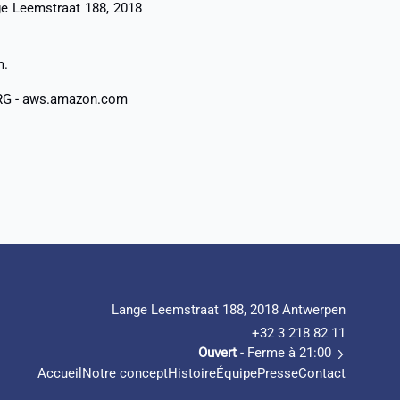
ge Leemstraat 188, 2018
m.
RG - aws.amazon.com
Lange Leemstraat 188, 2018 Antwerpen
+32 3 218 82 11
Ouvert
- Ferme à 21:00
Accueil
Notre concept
Histoire
Équipe
Presse
Contact